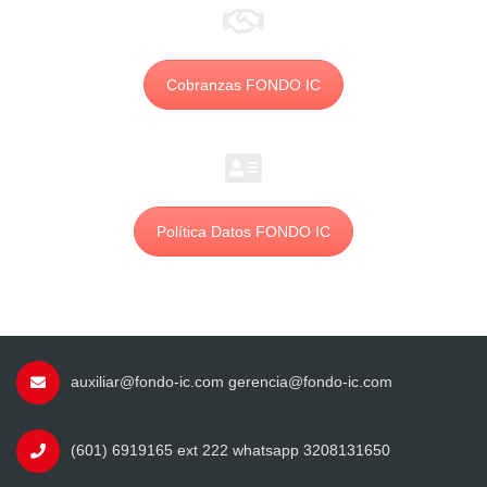
Cobranzas FONDO IC
Política Datos FONDO IC
auxiliar@fondo-ic.com gerencia@fondo-ic.com
(601) 6919165 ext 222 whatsapp 3208131650