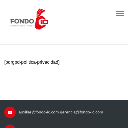
[pdrgpd-politica-privacidad]
auxiliar@fondo-ic.com gerencia@fondo-ic.com